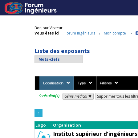
Bonjour Visiteur
Vous êtes ici :
Forum Ingénieurs
Mon compte
Liste des exposants
Localisation
Type
Filières
9 résultat(s)
Génie médical
Supprimer tous les filtr
1
Logo
Organisation
Institut supérieur d'ingénieur