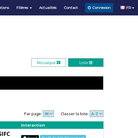
tions
Filières
Actualités
Contact
FR
Connexion
Mosaïque
Liste
Par page:
Classer la liste:
Interaction
SIFC