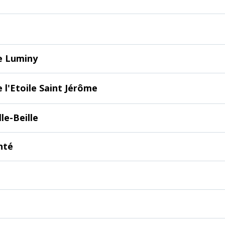
e Luminy
 l'Etoile Saint Jérôme
le-Beille
nté