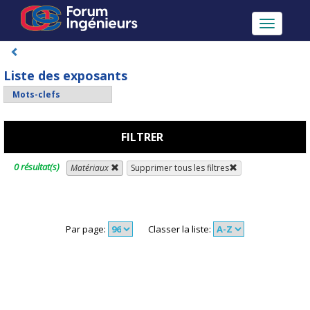
Toggle
navigatio
Liste des exposants
FILTRER
0 résultat(s)
Matériaux
Supprimer tous les filtres
Par page:
Classer la liste: