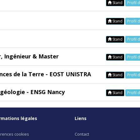
Stand
Profil 
Stand
Profil 
Stand
Profil 
r, Ingénieur & Master
Stand
Profil 
ences de la Terre - EOST UNISTRA
Stand
Profil 
e géologie - ENSG Nancy
Stand
Profil 
rmations légales
Liens
rences cookies
Contact