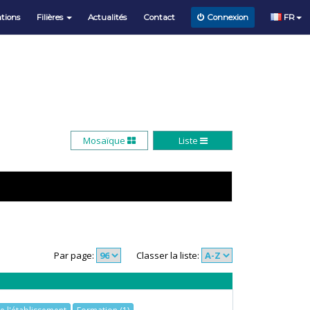
tions
Filières
Actualités
Contact
FR
Connexion
Mosaïque
Liste
Par page:
Classer la liste: