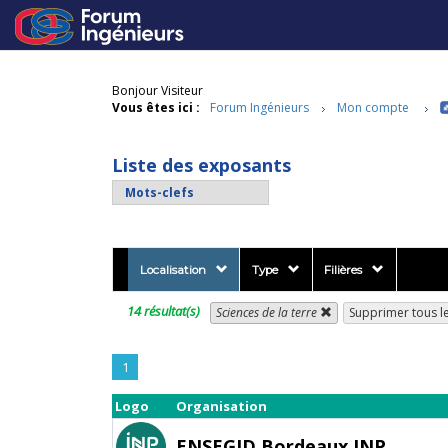
Bonjour Visiteur
Vous êtes ici :
Forum Ingénieurs
Mon compte
Liste des exposants
Localisation
Type
Filières
14 résultat(s)
Sciences de la terre
Supprimer tous les
1
Logo
Organisation
ENSEGID Bordeaux INP