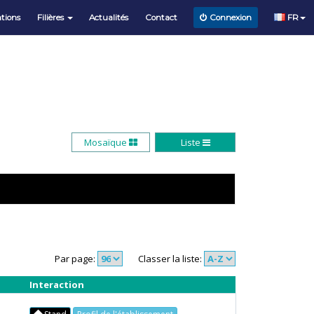
tions
Filières
Actualités
Contact
FR
Connexion
Mosaïque
Liste
Par page:
Classer la liste:
Interaction