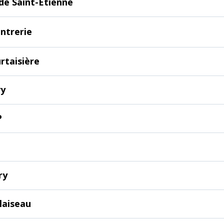
de Saint-Étienne
ntrerie
rtaisière
vy
P
ry
laiseau