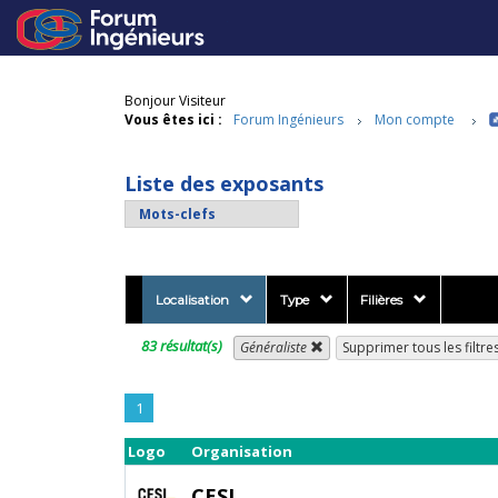
Bonjour Visiteur
Vous êtes ici :
Forum Ingénieurs
Mon compte
Liste des exposants
Localisation
Type
Filières
83 résultat(s)
Généraliste
Supprimer tous les filtre
1
Logo
Organisation
CESI