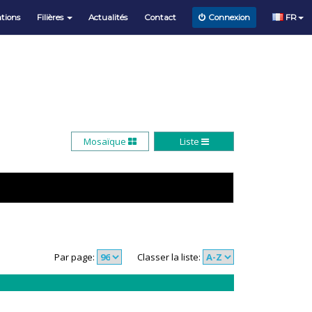
tions
Filières
Actualités
Contact
FR
Connexion
Mosaïque
Liste
Par page:
Classer la liste: