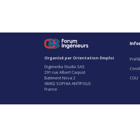
Info
Organisé par Orientation-Emploi
Préfé
Digimedia Studio SAS
Condi
291 rue Albert Caquot
Batiment Nova 2
CGU
06902 SOPHIA ANTIPOLIS
France