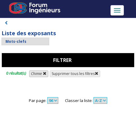
Toggle
navigatio
Liste des exposants
FILTRER
0 résultat(s)
Chimie
Supprimer tous les filtres
Par page:
Classer la liste: