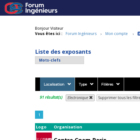
Bonjour Visiteur
Vous êtes ici :
Forum Ingénieurs
Mon compte
Liste des exposants
Localisation
Type
Filières
91 résultat(s)
Electronique
Supprimer tous les filtr
1
Logo
Organisation