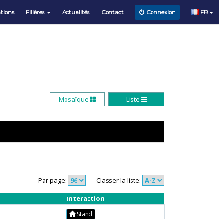
tions
Filières
Actualités
Contact
FR
Connexion
Mosaïque
Liste
Par page:
Classer la liste:
Interaction
Stand