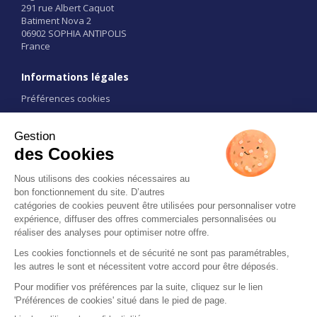
291 rue Albert Caquot
Batiment Nova 2
06902 SOPHIA ANTIPOLIS
France
Informations légales
Préférences cookies
Conditions d'utilisation
CGU
Liens
Contact
Restez informé
All rights reserved 2026 © ExpoPolis -
Mentions légales