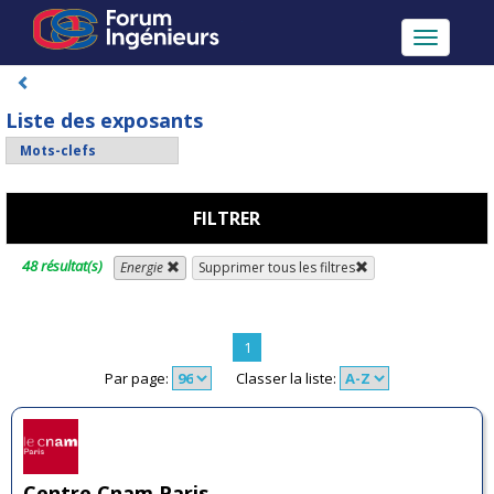
Toggle
navigatio
Liste des exposants
FILTRER
48 résultat(s)
Energie
Supprimer tous les filtres
1
Par page:
Classer la liste:
Centre Cnam Paris