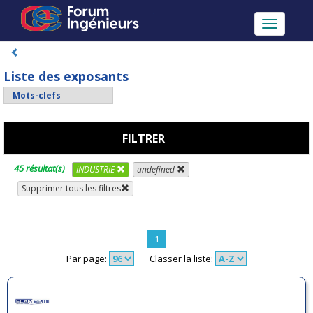
Toggle
navigatio
Liste des exposants
FILTRER
45 résultat(s)
INDUSTRIE
undefined
Supprimer tous les filtres
1
Par page:
Classer la liste: