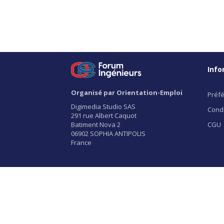
Info
Organisé par Orientation-Emploi
Préfé
Digimedia Studio SAS
Condi
291 rue Albert Caquot
Batiment Nova 2
CGU
06902 SOPHIA ANTIPOLIS
France