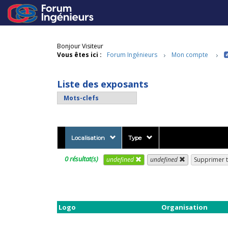
Bonjour Visiteur
Vous êtes ici :
Forum Ingénieurs
Mon compte
Liste des exposants
Localisation
Type
0 résultat(s)
undefined
undefined
Supprimer to
Logo
Organisation