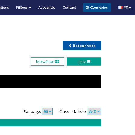
tions
Filières
Actualités
Contact
FR
Connexion
Retour vers
Mosaïque
Liste
Par page:
Classer la liste: