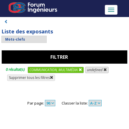
Toggle
navigatio
Liste des exposants
FILTRER
0 résultat(s)
COMMUNICATION, MULTIMÉDIA
undefined
Supprimer tous les filtres
Par page:
Classer la liste: