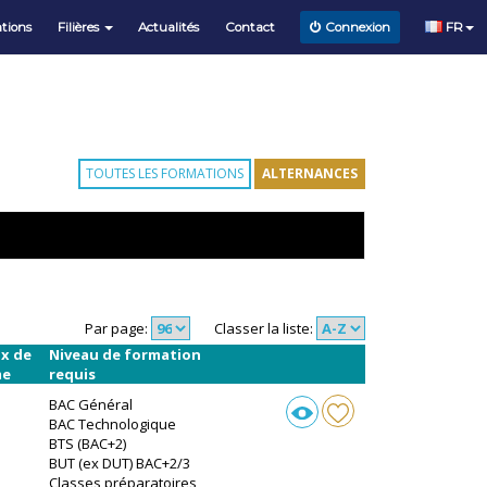
tions
Filières
Actualités
Contact
FR
Connexion
TOUTES LES FORMATIONS
ALTERNANCES
Par page:
Classer la liste:
x de
Niveau de formation
me
requis
BAC Général
BAC Technologique
BTS (BAC+2)
BUT (ex DUT) BAC+2/3
Classes préparatoires