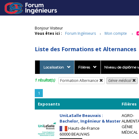
Bonjour Visiteur
Vous êtes ici :
Forum Ingénieurs
Mon compte
Liste des Formations et Alternances
Localisation
Filières
Niveau de diplôme v
1 résultat(s)
Formation Alternance
Génie médical
1
Exposants
Filières
UniLaSalle Beauvais :
AGRO-
Bachelor, Ingénieur & Master
ALIMENTA
GÉNIE
Hauts-de-France
MÉDICAL
60000 BEAUVAIS