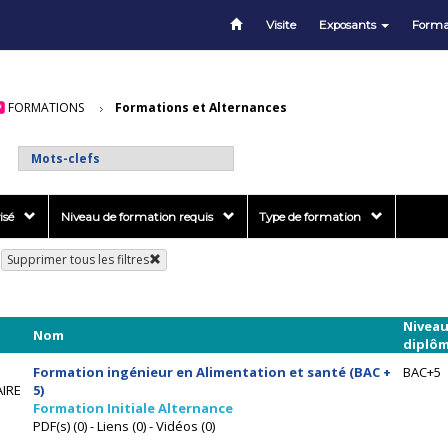
Visite
Exposants
Forma
FORMATIONS
Formations et Alternances
isé
Niveau de formation requis
Type de formation
Supprimer tous les filtres
Niveau
Nom
diplô
Formation ingénieur en Alimentation et santé (BAC +
BAC+5
IRE
5)
Formation Initiale Alternance
PDF(s) (0) - Liens (0) - Vidéos (0)