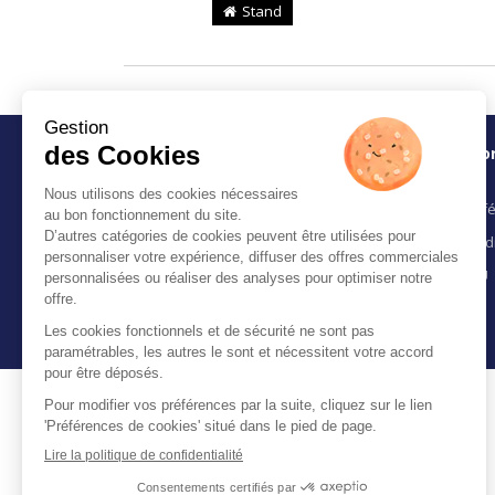
Stand
Info
Organisé par Orientation-Emploi
Préfé
Digimedia Studio SAS
Condi
291 rue Albert Caquot
Batiment Nova 2
CGU
06902 SOPHIA ANTIPOLIS
France