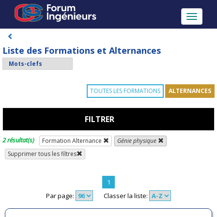
Toggle
navigati
Liste des Formations et Alternances
TOUTES LES FORMATIONS
ALTERNANCES
FILTRER
2 résultat(s)
Formation Alternance
Génie physique
Supprimer tous les filtres
1
Par page:
Classer la liste: