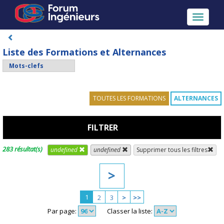
Toggle
navigati
Liste des Formations et Alternances
TOUTES LES FORMATIONS
ALTERNANCES
FILTRER
283 résultat(s)
undefined
undefined
Supprimer tous les filtres
>
1
2
3
>
>>
Par page:
Classer la liste: