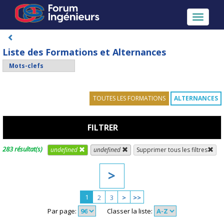
Toggle
navigati
Liste des Formations et Alternances
TOUTES LES FORMATIONS
ALTERNANCES
FILTRER
283 résultat(s)
undefined
undefined
Supprimer tous les filtres
>
1
2
3
>
>>
Par page:
Classer la liste: