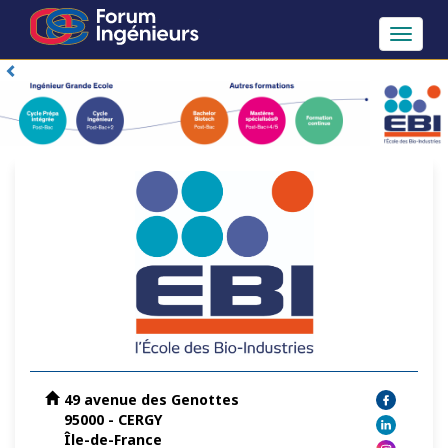
Toggle
navigat
49 avenue des Genottes
95000 - CERGY
Île-de-France