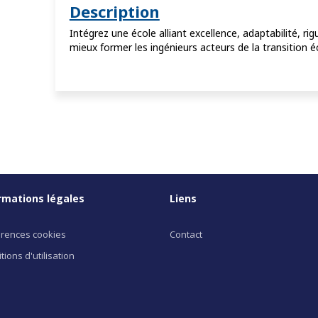
Description
Intégrez une école alliant excellence, adaptabilité, ri
mieux former les ingénieurs acteurs de la transition é
rmations légales
Liens
rences cookies
Contact
tions d'utilisation