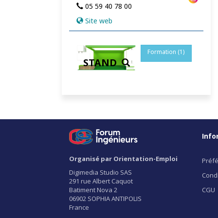
05 59 40 78 00
Site web
Formation (1)
STAND
Info
Organisé par Orientation-Emploi
Préfé
Digimedia Studio SAS
Condi
291 rue Albert Caquot
Batiment Nova 2
CGU
06902 SOPHIA ANTIPOLIS
France