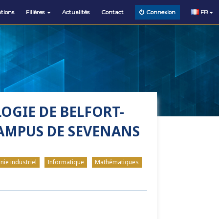
tions
Filières
Actualités
Contact
FR
Connexion
OGIE DE BELFORT-
AMPUS DE SEVENANS
nie industriel
Informatique
Mathématiques