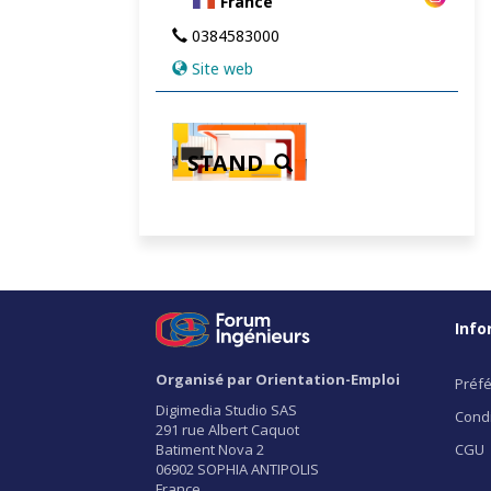
France
0384583000
Site web
STAND
Info
Organisé par Orientation-Emploi
Préfé
Digimedia Studio SAS
Condi
291 rue Albert Caquot
Batiment Nova 2
CGU
06902 SOPHIA ANTIPOLIS
France