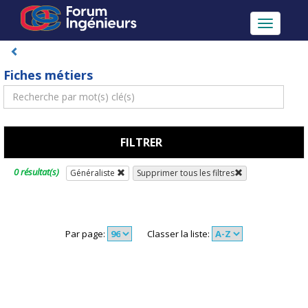
Toggle
navigatio
Fiches métiers
FILTRER
0 résultat(s)
Généraliste
Supprimer tous les filtres
Par page:
Classer la liste: