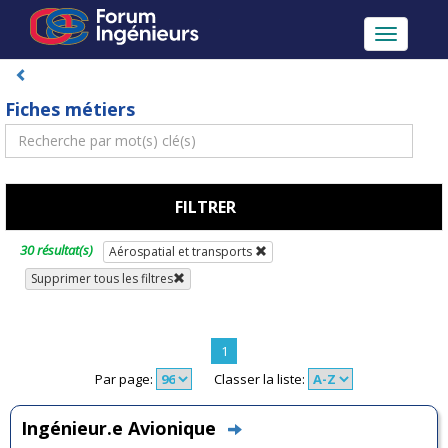
Toggle
navigatio
Fiches métiers
FILTRER
30 résultat(s)
Aérospatial et transports
Supprimer tous les filtres
1
Par page:
Classer la liste:
Ingénieur.e Avionique