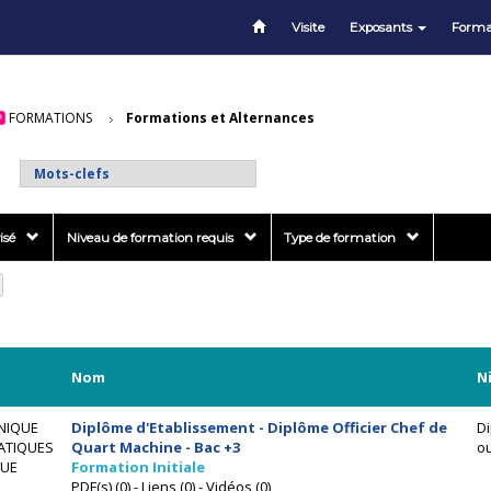
Visite
Exposants
Forma
FORMATIONS
Formations et Alternances
isé
Niveau de formation requis
Type de formation
Nom
N
NIQUE
Diplôme d'Etablissement - Diplôme Officier Chef de
Di
ATIQUES
Quart Machine - Bac +3
ou
UE
Formation Initiale
PDF(s) (0) - Liens (0) - Vidéos (0)