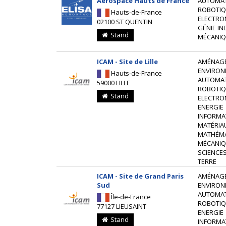
Aerospace Hauts de France
AUTOMAT
ROBOTIQ
Hauts-de-France
ELECTRO
02100 ST QUENTIN
GÉNIE IN
Stand
MÉCANIQ
ICAM - Site de Lille
AMÉNAG
ENVIRON
Hauts-de-France
AUTOMAT
59000 LILLE
ROBOTIQ
Stand
ELECTRO
ENERGIE
INFORMA
MATÉRIA
MATHÉM
MÉCANIQ
SCIENCES
TERRE
ICAM - Site de Grand Paris
AMÉNAG
Sud
ENVIRON
AUTOMAT
Île-de-France
ROBOTIQ
77127 LIEUSAINT
ENERGIE
Stand
INFORMA