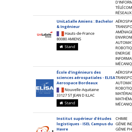
D'INFOR
TÉLÉCOM
RÉSEAUX
UniLaSalle Amiens : Bachelor
AÉROSPAT
& Ingénieur
TRANSP
AMÉNAG
Hauts-de-France
ENVIRON
80080 AMIENS
AUTOMAT
Stand
ROBOTIQ
ENERGIE
INFORMA
MÉCANIQ
École d'ingénieurs des
AÉROSPAT
sciences aérospatiales - ELISA
TRANSP
Aerospace Bordeaux
AUTOMAT
ROBOTIQ
Nouvelle-Aquitaine
MATÉRIA
33127 ST JEAN D ILLAC
MATHÉM
Stand
MÉCANIQ
Institut supérieur d'études
CHIMIE
logistiques - ISEL Campus du
GÉNIE IN
Havre
GÉNIE P