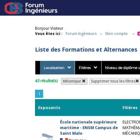
Bonjour Visiteur
Vous êtes ici :
Forum Ingénieurs
Mon compte
Liste des Formations et Alternances
Localisation
Filières
Niveau de diplôme v
43 résultat(s)
Mécanique
Supprimer tous les filtres
1
Exposants
Filières
École nationale supérieure
ELECTRO
maritime - ENSM Campus de
MATHÉM
Saint Malo
MÉCANIQ