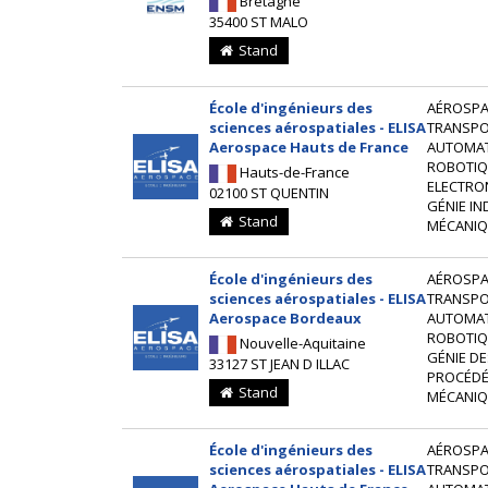
Bretagne
35400 ST MALO
Stand
École d'ingénieurs des
AÉROSPAT
sciences aérospatiales - ELISA
TRANSP
Aerospace Hauts de France
AUTOMAT
ROBOTIQ
Hauts-de-France
ELECTRO
02100 ST QUENTIN
GÉNIE IN
Stand
MÉCANIQ
École d'ingénieurs des
AÉROSPAT
sciences aérospatiales - ELISA
TRANSP
Aerospace Bordeaux
AUTOMAT
ROBOTIQ
Nouvelle-Aquitaine
GÉNIE DE
33127 ST JEAN D ILLAC
PROCÉD
Stand
MÉCANIQ
École d'ingénieurs des
AÉROSPAT
sciences aérospatiales - ELISA
TRANSP