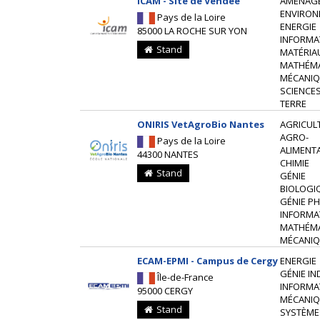
ICAM - Site de Vendée
AMÉNAG
ENVIRON
Pays de la Loire
ENERGIE
85000 LA ROCHE SUR YON
INFORMA
Stand
MATÉRIA
MATHÉM
MÉCANIQ
SCIENCES
TERRE
ONIRIS VetAgroBio Nantes
AGRICUL
AGRO-
Pays de la Loire
ALIMENTA
44300 NANTES
CHIMIE
Stand
GÉNIE
BIOLOGI
GÉNIE P
INFORMA
MATHÉM
MÉCANIQ
ECAM-EPMI - Campus de Cergy
ENERGIE
GÉNIE IN
Île-de-France
INFORMA
95000 CERGY
MÉCANIQ
Stand
SYSTÈME