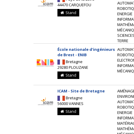
AUTOMAT
44470 CARQUEFOU
ROBOTIQ
Stand
ENERGIE
INFORMA
MATHÉM
MÉCANIQ
SCIENCES
TERRE
École nationale d'ingénieurs
AUTOMAT
de Brest - ENIB
ROBOTIQ
ELECTRO
Bretagne
INFORMA
29280 PLOUZANE
MÉCANIQ
Stand
ICAM - Site de Bretagne
AMÉNAG
ENVIRON
Bretagne
AUTOMAT
56000 VANNES
ROBOTIQ
Stand
ENERGIE
INFORMA
MATÉRIA
MATHÉM