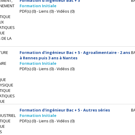
EMENT,
Formation d'ingénieur Bac + 5
B
NEMENT
Formation Initiale
PDF(s) (0) - Liens (0) - Vidéos (0)
TIQUE
UX
ATIQUES
UE
 DE LA
TURE
Formation d'ingénieur Bac + 5 - Agroalimentaire - 2 ans
B
à Rennes puis 3 ans à Nantes
IRE
Formation Initiale
PDF(s) (0) - Liens (0) - Vidéos (0)
QUE
HYSIQUE
TIQUE
ATIQUES
UE
Formation d'ingénieur Bac + 5 - Autres séries
B
DUSTRIEL
Formation Initiale
TIQUE
PDF(s) (0) - Liens (0) - Vidéos (0)
UE
S