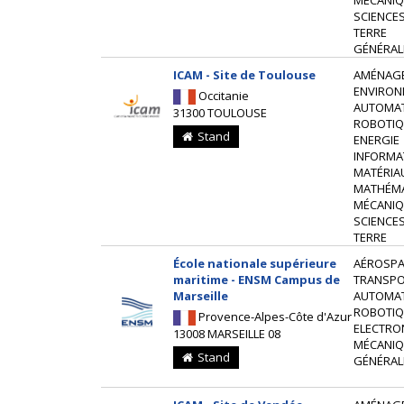
MÉCANIQ
SCIENCES
TERRE
GÉNÉRAL
ICAM - Site de Toulouse
AMÉNAG
ENVIRON
Occitanie
AUTOMAT
31300 TOULOUSE
ROBOTIQ
Stand
ENERGIE
INFORMA
MATÉRIA
MATHÉM
MÉCANIQ
SCIENCES
TERRE
École nationale supérieure
AÉROSPAT
maritime - ENSM Campus de
TRANSP
Marseille
AUTOMAT
ROBOTIQ
Provence-Alpes-Côte d'Azur
ELECTRO
13008 MARSEILLE 08
MÉCANIQ
Stand
GÉNÉRAL