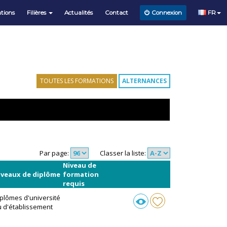
tions
Filières
Actualités
Contact
FR
Connexion
TOUTES LES FORMATIONS
ALTERNANCES
Par page:
Classer la liste:
Niveau de
iveaux de diplôme
formation
requis
plômes d'université
 d'établissement