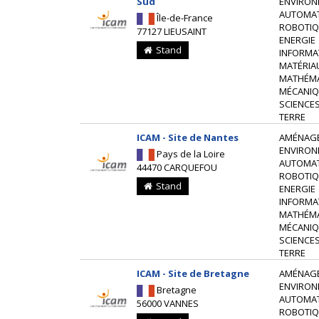
Sud
ENVIRON
AUTOMAT
Île-de-France
ROBOTIQ
77127 LIEUSAINT
ENERGIE
Stand
INFORMA
MATÉRIA
MATHÉM
MÉCANIQ
SCIENCES
TERRE
ICAM - Site de Nantes
AMÉNAG
ENVIRON
Pays de la Loire
AUTOMAT
44470 CARQUEFOU
ROBOTIQ
Stand
ENERGIE
INFORMA
MATHÉM
MÉCANIQ
SCIENCES
TERRE
ICAM - Site de Bretagne
AMÉNAG
ENVIRON
Bretagne
AUTOMAT
56000 VANNES
ROBOTIQ