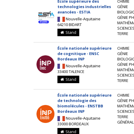
École supérieure des
CHIMIE
technologies industrielles
GÉNIE
avancées - ESTIA
BIOLOGI
GÉNIE P
Nouvelle-Aquitaine
MATHÉM
64210 BIDART
SCIENCES
Stand
TERRE
École nationale supérieure
CHIMIE
de cognitique - ENSC
GÉNIE
Bordeaux INP
BIOLOGI
GÉNIE P
Nouvelle-Aquitaine
MATHÉM
33400 TALENCE
SCIENCES
Stand
TERRE
École nationale supérieure
CHIMIE
de technologie des
GÉNIE P
biomolécules - ENSTBB
MATHÉM
Bordeaux INP
SCIENCES
TERRE
Nouvelle-Aquitaine
GÉNÉRAL
33000 BORDEAUX
Stand