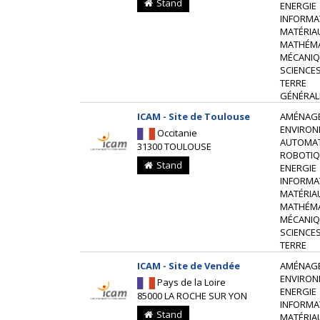
Stand
ENERGIE
INFORMA
MATÉRIA
MATHÉM
MÉCANIQ
SCIENCES
TERRE
GÉNÉRAL
ICAM - Site de Toulouse
AMÉNAG
ENVIRON
Occitanie
AUTOMAT
31300 TOULOUSE
ROBOTIQ
Stand
ENERGIE
INFORMA
MATÉRIA
MATHÉM
MÉCANIQ
SCIENCES
TERRE
ICAM - Site de Vendée
AMÉNAG
ENVIRON
Pays de la Loire
ENERGIE
85000 LA ROCHE SUR YON
INFORMA
Stand
MATÉRIA