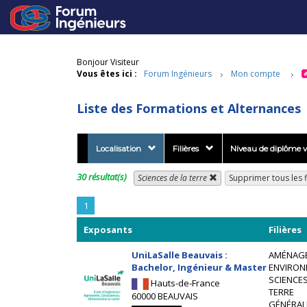
Bonjour Visiteur
Vous êtes ici :
Forum Ingénieurs
Mon compte
Liste des Formations et Alternances
Localisation
Filières
Niveau de diplôme v
30 résultat(s)
Sciences de la terre
Supprimer tous les f
1
Exposants
Filières
UniLaSalle Beauvais :
AMÉNAG
Bachelor, Ingénieur & Master
ENVIRON
SCIENCES
Hauts-de-France
TERRE
60000 BEAUVAIS
GÉNÉRAL