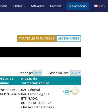
tions
Filières
Actualités
Contact
FR
Connexion
TOUTES LES FORMATIONS
ALTERNANCES
Par page:
Classer la liste:
veaux de
Niveau de
plôme
formation requis
chelor (BAC+3)
BAC Général
RNCP Niveau 6
BAC Technologique
BTS (BAC+2)
BUT (ex DUT) BAC+2/3
Classes préparatoires