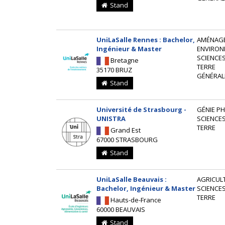
Stand
UniLaSalle Rennes : Bachelor,
AMÉNAG
Ingénieur & Master
ENVIRON
SCIENCES
Bretagne
TERRE
35170 BRUZ
GÉNÉRAL
Stand
Université de Strasbourg -
GÉNIE P
UNISTRA
SCIENCES
TERRE
Grand Est
67000 STRASBOURG
Stand
UniLaSalle Beauvais :
AGRICUL
Bachelor, Ingénieur & Master
SCIENCES
TERRE
Hauts-de-France
60000 BEAUVAIS
Stand