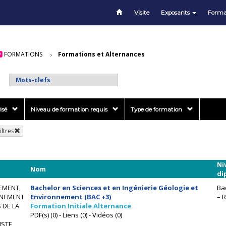
Visite
Exposants
Forma
FORMATIONS
Formations et Alternances
isé
Niveau de formation requis
Type de formation
iltres
Ni
Nom
di
EMENT,
Bachelor en Sciences et en Ingénierie Géologie et
Ba
NEMENT
Environnement (BAC +3)
– 
 DE LA
Formation Initiale Alternance
PDF(s) (0) - Liens (0) - Vidéos (0)
ISTE