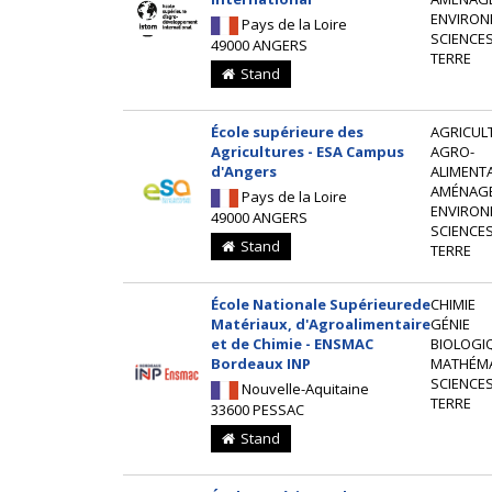
ENVIRON
Pays de la Loire
SCIENCES
49000 ANGERS
TERRE
Stand
École supérieure des
AGRICUL
Agricultures - ESA Campus
AGRO-
d'Angers
ALIMENTA
AMÉNAG
Pays de la Loire
ENVIRON
49000 ANGERS
SCIENCES
Stand
TERRE
École Nationale Supérieurede
CHIMIE
Matériaux, d'Agroalimentaire
GÉNIE
et de Chimie - ENSMAC
BIOLOGI
Bordeaux INP
MATHÉM
SCIENCES
Nouvelle-Aquitaine
TERRE
33600 PESSAC
Stand