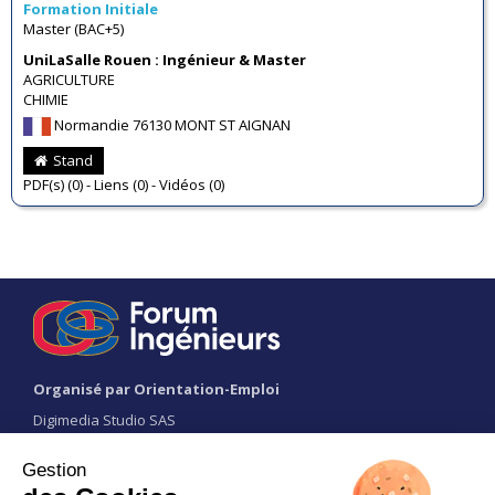
Formation Initiale
Master (BAC+5)
UniLaSalle Rouen : Ingénieur & Master
AGRICULTURE
CHIMIE
Normandie 76130 MONT ST AIGNAN
Stand
PDF(s) (0) - Liens (0) - Vidéos (0)
Organisé par Orientation-Emploi
Digimedia Studio SAS
291 rue Albert Caquot
Batiment Nova 2
06902 SOPHIA ANTIPOLIS