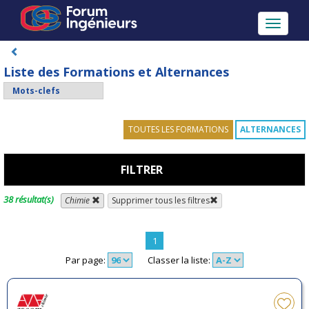
Toggle
navigati
Liste des Formations et Alternances
TOUTES LES FORMATIONS
ALTERNANCES
FILTRER
38 résultat(s)
Chimie
Supprimer tous les filtres
1
Par page:
Classer la liste: