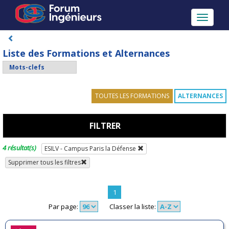
Toggle
navigati
Liste des Formations et Alternances
TOUTES LES FORMATIONS
ALTERNANCES
FILTRER
4 résultat(s)
ESILV - Campus Paris la Défense
Supprimer tous les filtres
1
Par page:
Classer la liste: