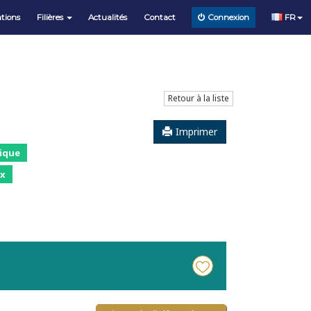
tions
Filières
Actualités
Contact
FR
Connexion
Retour à la liste
Imprimer
ique
x