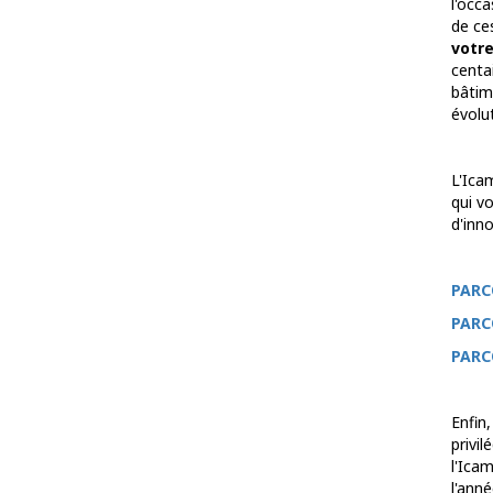
l'occ
de ce
votre
centai
bâtim
évolut
L'Ica
qui v
d'inn
PARC
PARC
PARC
Enfin,
privil
l'Ica
l'ann