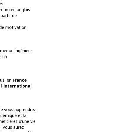
et.
imum en anglais
partir de
 de motivation
ormer un ingénieur
r un
pus, en
France
 l'international
lle vous apprendrez
adémique et la
éficierez d'une vie
e. Vous aurez