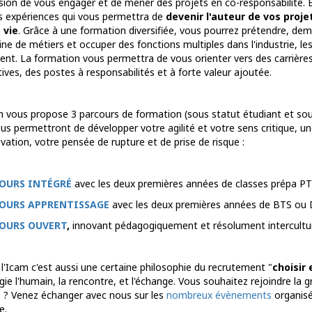
asion de vous engager et de mener des projets en co-responsabilité. E
s expériences qui vous permettra de
devenir l'auteur de vos projet
 vie
. Grâce à une formation diversifiée, vous pourrez prétendre, dema
ne de métiers et occuper des fonctions multiples dans l'industrie, les 
ent. La formation vous permettra de vous orienter vers des carrières 
ives, des postes à responsabilités et à forte valeur ajoutée.
m vous propose 3 parcours de formation (sous statut étudiant et sou
ous permettront de développer votre agilité et votre sens critique, u
ovation, votre pensée de rupture et de prise de risque :
OURS INTÉGRÉ
avec les deux premières années de classes prépa P
OURS APPRENTISSAGE
avec les deux premières années de BTS ou
OURS OUVERT
,
innovant pédagogiquement et résolument intercultu
 l'Icam c'est aussi une certaine philosophie du recrutement "
choisir 
égie l'humain, la rencontre, et l'échange. Vous souhaitez rejoindre la 
m ? Venez échanger avec nous sur les
nombreux évènements
organisé
ée.