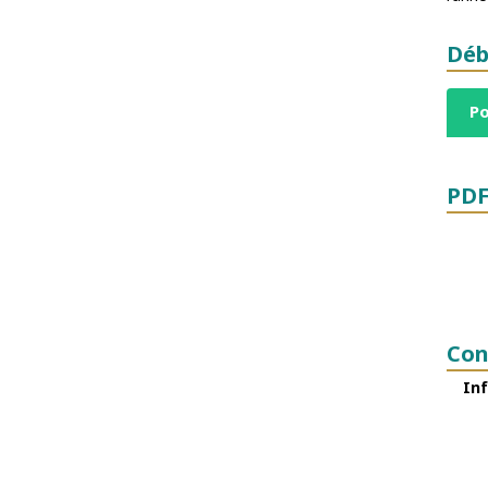
Déb
Po
PDF
Con
Inf