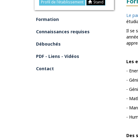
For
Profil de l'établissement
Stand
Le pa
Formation
étudi
Il se
Connaissances requises
année
appren
Débouchés
PDF - Liens - Vidéos
Les 
Contact
- Ene
- Gén
- Géni
- Mat
- Man
- Hum
Des s