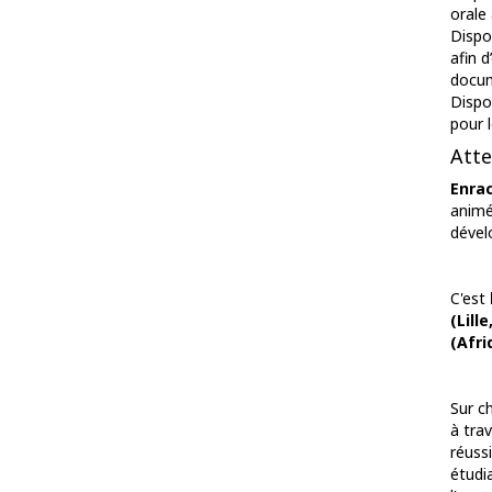
orale
Dispo
afin 
docum
Dispo
pour 
Atte
Enrac
animé
dével
C'est
(Lill
(Afri
Sur c
à tra
réuss
étudi