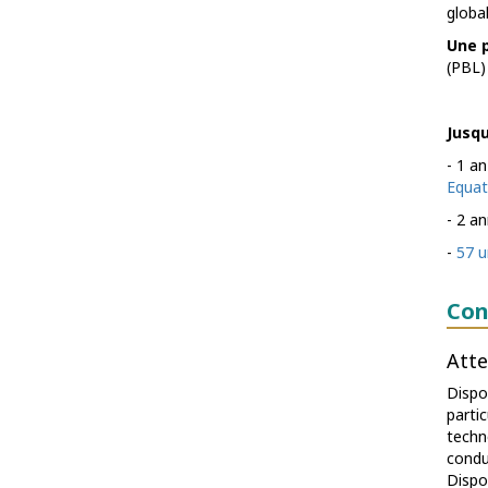
global
Une p
(PBL) 
Jusqu
- 1 a
Equat
- 2 a
-
57 u
Con
Atte
Dispo
parti
techn
condui
Dispo