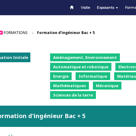
Visite
Exposants
Forma
FORMATIONS
Formation d'ingénieur Bac + 5
ation Initiale
Aménagement, Environnement
Automatique et robotique
Electron
Energie
Informatique
Matériau
Mathématiques
Mécanique
Sciences de la terre
ormation d'ingénieur Bac + 5