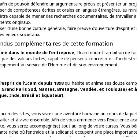
 afin de pouvoir défendre un argumentaire précis et présenter un proj
ser de compétences écrites et orales en langues étrangères, au min
d’être capable de mener des recherches documentaires, de travailler à 
ents originaux.
ser d’une bonne culture générale, faire preuve d’ouverture d’esprit et
les enjeux sociétaux.
ndus complémentaires de cette formation
iné dans le monde de l'entreprise
, l'Icam nourrit l'ambition de f
 par des valeurs fortes, capable de penser « concret » et d'orchestre
oppement au service de l'Homme et de son environnement.
l'esprit de l'Icam depuis 1898
qui habite et anime ses douze cam
e, Grand Paris Sud, Nantes, Bretagne, Vendée, et Toulouse) et à
que, Inde, Brésil et Équateur).
hacun des sites, vous vivrez une aventure humaine au cours de laque
vailler et à vivre ensemble. Afin de vous emmener vers l'excellence ac
ite, vous serez accompagné(e) tout au long de votre cursus. Vous bén
ante riche où l'entraide et la solidarité occupent une place important