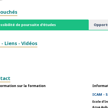
ouchés
ssibilité de poursuite d'études
Opportu
 - Liens - Vidéos
tact
ormation sur la formation
Informat
ICAM - Si
Ecole d'I
6 rue Aub