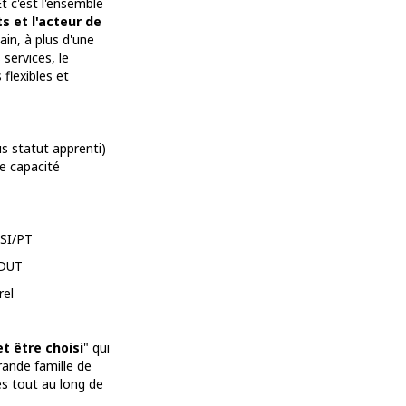
t c'est l'ensemble
s et l'acteur de
in, à plus d'une
services, le
flexibles et
s statut apprenti)
ne capacité
TSI/PT
 DUT
rel
et être choisi
" qui
grande famille de
s tout au long de