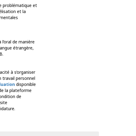
ne problématique et
isation et la
imentales
 l’oral de manière
langue étrangère,
B.
acité à s’organiser
 travail personnel
luation
disponible
 de la plateforme
ondition de
site
idature.