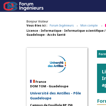
Bonjour Visiteur
Vous êtes ici :
Forum Ingénieurs
Mon compte
Licence - Informatique - Informatique scientifique 
Guadeloupe - Accès Santé
Form
L
I
France
a
DOM TOM - Guadeloupe
Université des Antilles - Pôle
Guadeloupe
For
Campus de Fouillole BP 250