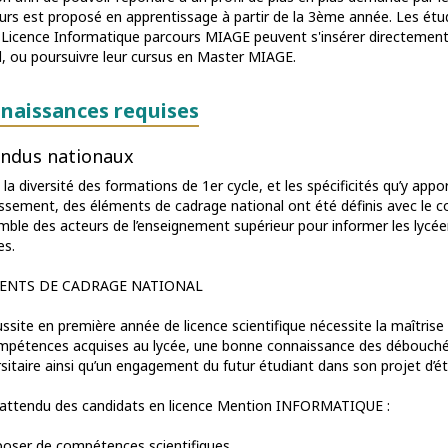
urs est proposé en apprentissage à partir de la 3ème année. Les étudi
 Licence Informatique parcours MIAGE peuvent s'insérer directement
il, ou poursuivre leur cursus en Master MIAGE.
naissances requises
ndus nationaux
la diversité des formations de 1er cycle, et les spécificités qu’y app
issement, des éléments de cadrage national ont été définis avec le 
emble des acteurs de l’enseignement supérieur pour informer les lycée
es.
ENTS DE CADRAGE NATIONAL
ussite en première année de licence scientifique nécessite la maîtris
mpétences acquises au lycée, une bonne connaissance des débouchés
rsitaire ainsi qu’un engagement du futur étudiant dans son projet d’ét
t attendu des candidats en licence Mention INFORMATIQUE :
poser de compétences scientifiques