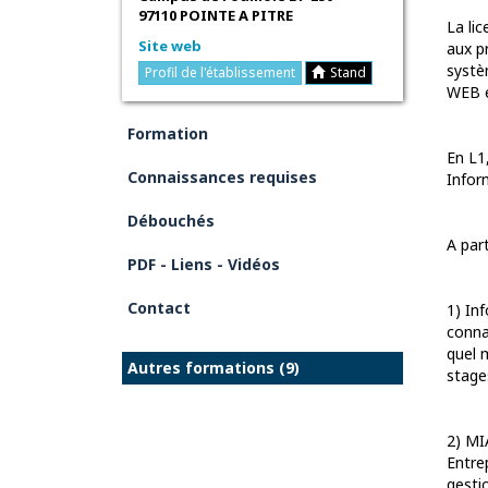
97110 POINTE A PITRE
La li
Site web
aux p
systè
Profil de l'établissement
Stand
WEB e
Formation
En L1
Connaissances requises
Infor
Débouchés
A part
PDF - Liens - Vidéos
Contact
1) In
conna
quel 
Autres formations (9)
stage
2) MI
Entre
gesti