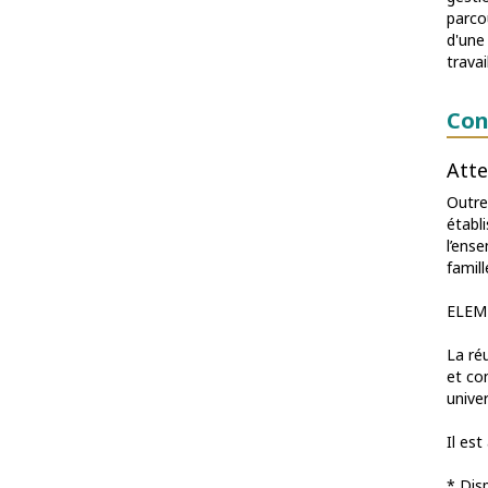
parco
d'une
trava
Con
Atte
Outre 
établ
l’ens
famill
ELEM
La ré
et co
unive
Il es
* Dis