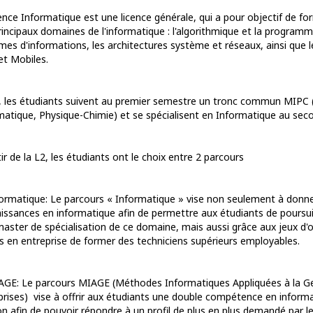
cence Informatique est une licence générale, qui a pour objectif de f
rincipaux domaines de l'informatique : l'algorithmique et la programm
mes d'informations, les architectures système et réseaux, ainsi que 
t Mobiles.
, les étudiants suivent au premier semestre un tronc commun MIPC
matique, Physique-Chimie) et se spécialisent en Informatique au sec
ir de la L2, les étudiants ont le choix entre 2 parcours
formatique: Le parcours « Informatique » vise non seulement à donne
issances en informatique afin de permettre aux étudiants de poursu
master de spécialisation de ce domaine, mais aussi grâce aux jeux d'
s en entreprise de former des techniciens supérieurs employables.
AGE: Le parcours MIAGE (Méthodes Informatiques Appliquées à la G
prises) vise à offrir aux étudiants une double compétence en inform
on afin de pouvoir répondre à un profil de plus en plus demandé par le