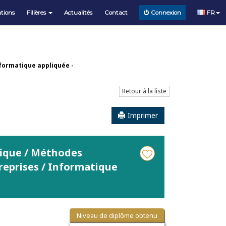
tions
Filières
Actualités
Contact
FR
Connexion
nformatique appliquée -
Retour à la liste
Imprimer
fique / Méthodes
reprises / Informatique
Niveau de diplôme obtenu