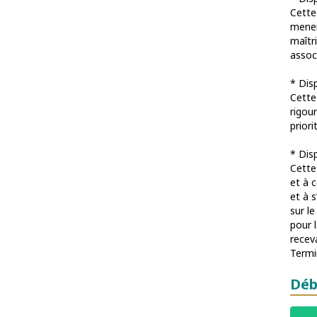
Cette
mener
maîtr
assoc
* Dis
Cette
rigou
priori
* Dis
Cette 
et à 
et à s
sur le
pour 
receva
Termi
Déb