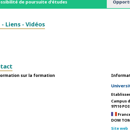
ssibilité de poursuite d'études
Opportu
 - Liens - Vidéos
tact
ormation sur la formation
Informat
Universi
Etabliss
Campus de
97110 POI
Franc
DOM TOM 
Site web