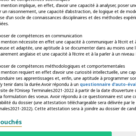
 mention implique, en effet, d’avoir une capacité à analyser, poser u
 un raisonnement, une capacité d’abstraction, de logique et de modél
ise d’un socle de connaissances disciplinaires et des méthodes expér
iées.
poser de compétences en communication
 mention nécessite en effet une capacité à communiquer à l’écrit et à
reuse et adaptée, une aptitude à se documenter dans au moins une 
tairement anglaise et une capacité à l’écrire et à la parler à un niveau 
poser de compétences méthodologiques et comportementales
mention requiert en effet d’avoir une curiosité intellectuelle, une cap
conduire ses apprentissages et, enfin, une aptitude à programmer son
’y tenir dans la durée.Avoir répondu à un
questionnaire d'auto-éva
 site de l’Onisep Terminales2021-2022 à partir de la date d’ouverture
la formulation des voeux. Avoir répondu à ce questionnaire est une c
bilité du dossier (une attestation téléchargeable sera délivrée par le 
nales2021-2022). Cette attestation sera à joindre au dossier de cand
ouchés