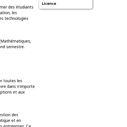
Licence
ormer des étudiants
ation, les
les technologies
 (Mathématiques,
ond semestre.
r toutes les
ivre dans n'importe
options et aux
estion des
atique et en
s entreprises. Ce