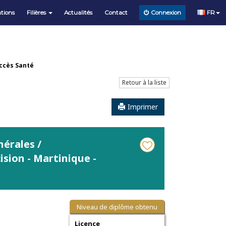
tions
Filières
Actualités
Contact
FR
Connexion
Accès Santé
Retour à la liste
Imprimer
érales /
sion - Martinique -
Niveau de diplôme obtenu
Licence