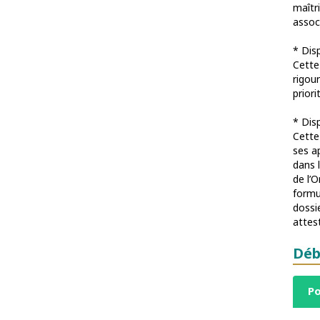
maîtr
assoc
* Dis
Cette
rigou
priori
* Dis
Cette 
ses a
dans 
de l’
formu
dossi
attes
Déb
Po