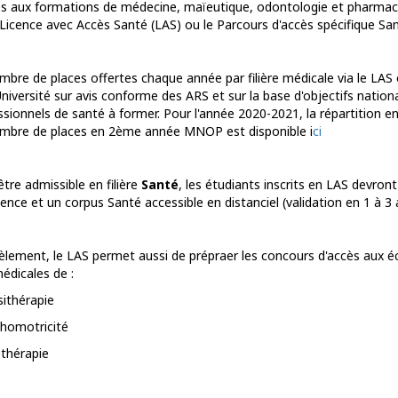
ès aux formations de médecine, maïeutique, odontologie et pharma
a Licence avec Accès Santé (LAS) ou le Parcours d'accès spécifique San
mbre de places offertes chaque année par filière médicale via le LAS 
Université sur avis conforme des ARS et sur la base d'objectifs nation
ssionnels de santé à former. Pour l'année 2020-2021, la répartition e
mbre de places en 2ème année MNOP est disponible i
ci
tre admissible en filière
Santé
, les étudiants inscrits en LAS devront
ence et un corpus Santé accessible en distanciel (validation en 1 à 3 
lèlement, le LAS permet aussi de prépraer les concours d'accès aux é
édicales de :
sithérapie
chomotricité
othérapie