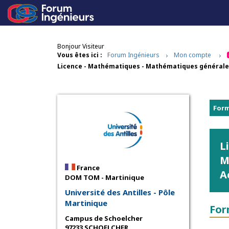
Bonjour Visiteur
Vous êtes ici :
Forum Ingénieurs
Mon compte
Licence - Mathématiques - Mathématiques générales 
Form
L
M
France
A
DOM TOM - Martinique
Université des Antilles - Pôle
Martinique
For
Campus de Schoelcher
97233 SCHOELCHER