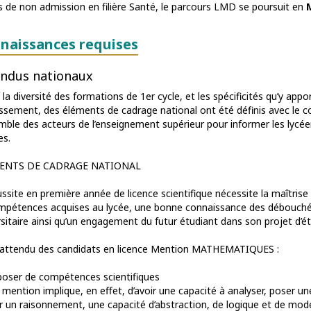
s de non admission en filière Santé, le parcours LMD se poursuit en
naissances requises
ndus nationaux
la diversité des formations de 1er cycle, et les spécificités qu’y app
issement, des éléments de cadrage national ont été définis avec le 
emble des acteurs de l’enseignement supérieur pour informer les lycée
es.
ENTS DE CADRAGE NATIONAL
ussite en première année de licence scientifique nécessite la maîtris
mpétences acquises au lycée, une bonne connaissance des débouchés
rsitaire ainsi qu’un engagement du futur étudiant dans son projet d’ét
t attendu des candidats en licence Mention MATHEMATIQUES :
poser de compétences scientifiques
 mention implique, en effet, d’avoir une capacité à analyser, poser u
 un raisonnement, une capacité d’abstraction, de logique et de modél