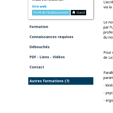
L'acc
Site web
via l
Profil de l'établissement
Stand
Le no
Formation
par l'
profe
Connaissances requises
du no
Débouchés
Pour ê
PDF - Liens - Vidéos
de Lic
Contact
Paral
param
Autres formations (7)
- kiné
- psy
- erg