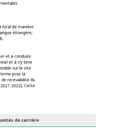
imentales
 l’oral de manière
langue étrangère,
B.
ser et à conduire
el et à s’y tenir
nible sur le site
eforme pour la
 de recevabilité du
es2021-2022). Cette
nités de carrière