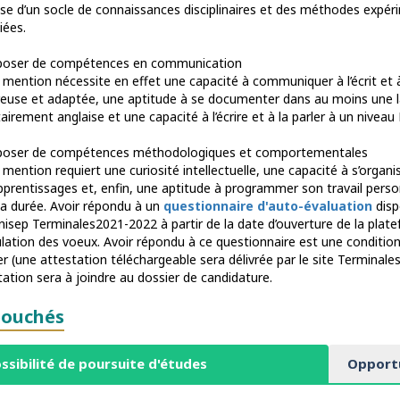
ise d’un socle de connaissances disciplinaires et des méthodes expér
iées.
poser de compétences en communication
 mention nécessite en effet une capacité à communiquer à l’écrit et à
reuse et adaptée, une aptitude à se documenter dans au moins une 
tairement anglaise et une capacité à l’écrire et à la parler à un niveau 
poser de compétences méthodologiques et comportementales
mention requiert une curiosité intellectuelle, une capacité à s’organi
pprentissages et, enfin, une aptitude à programmer son travail personn
la durée. Avoir répondu à un
questionnaire d'auto-évaluation
dispo
Onisep Terminales2021-2022 à partir de la date d’ouverture de la plat
lation des voeux. Avoir répondu à ce questionnaire est une condition
er (une attestation téléchargeable sera délivrée par le site Terminal
tation sera à joindre au dossier de candidature.
ouchés
ssibilité de poursuite d'études
Opportu