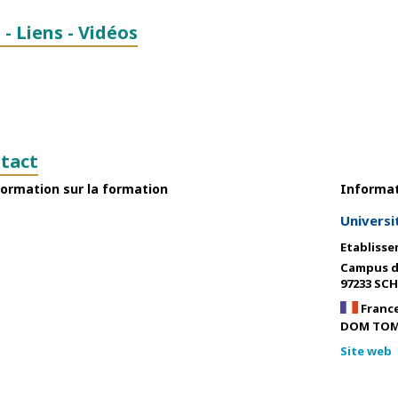
 - Liens - Vidéos
tact
ormation sur la formation
Informat
Universi
Etabliss
Campus d
97233 SC
Franc
DOM TOM 
Site web