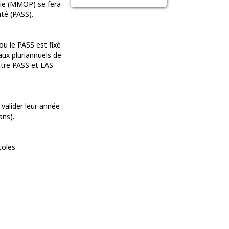
cie (MMOP) se fera
té (PASS).
ou le PASS est fixé
aux pluriannuels de
ntre PASS et LAS
 valider leur année
ans).
coles