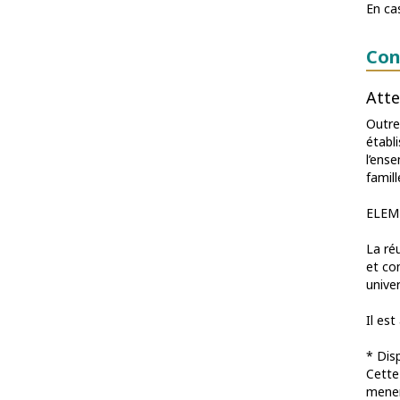
En ca
Con
Atte
Outre 
établ
l’ens
famill
ELEM
La ré
et co
unive
Il es
* Dis
Cette
mener