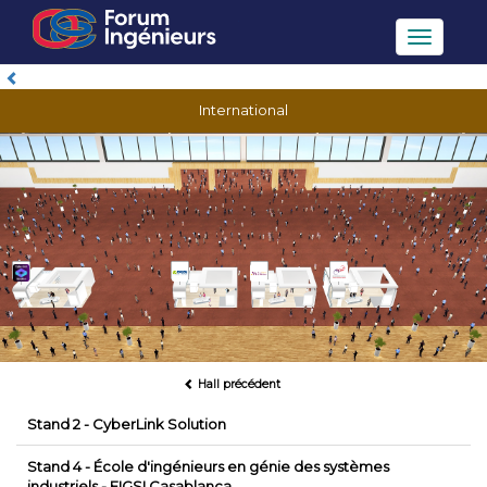
Toggle
navigatio
International
Hall précédent
Stand 2 - CyberLink Solution
Stand 4 - École d'ingénieurs en génie des systèmes
industriels - EIGSI Casablanca