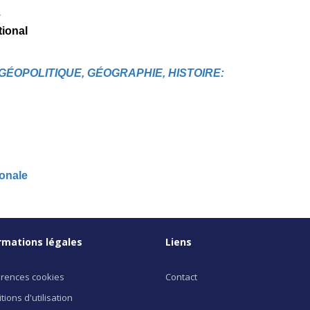
e
tional
G
É
OPOLITIQUE, G
É
OGRAPHIE, HISTOIRE
:
onale
rmations légales
Liens
rences cookies
Contact
tions d'utilisation