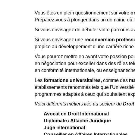
Vous êtes en plein questionnement sur votre
or
Préparez-vous à plonger dans un domaine où la 
Si vous envisagez de débuter votre parcours 
Si vous envisagez une
reconve
rs
ion profess
propice au développement d'une carrière riche 
Vous pourrez mettre en avant votre passion po
en négociation pour exceller dans des rôles tels 
en conformité internationale, ou enseignant/cher
Les
formations universitaires
,
comme des
ma
établissements renommés tels que l'Université
programmes adaptés à ceux qui souhaitent explo
Voici différents métiers liés au secteur du
Droit
Avocat en Droit International
Diplomate / Attaché Juridique
Juge international
Conseiller en Affaires Internationales