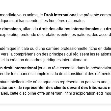
le mondiale vous anime, le
Droit International
se présente comme
diques qui transcendent les frontières nationales.
de domaines
, allant du
droit des affaires internationales
au
dr
e exploration profonde des relations entre les nations, des acc
mique initiale ou d'une carrière professionnelle riche en défis,
s vers la compréhension des principes qui régissent les relations
 et la création de cadres juridiques internationaux.
n droit international
joue un rôle essentiel dans la préservatio
prendre les nuances complexes du droit constituent des élément
ture intellectuelle où chaque cas représente un pas vers une jus
nationaux
, de
représenter des clients devant des tribunaux
les, cette discipline offre un terrain infini d'exploration et d'imp