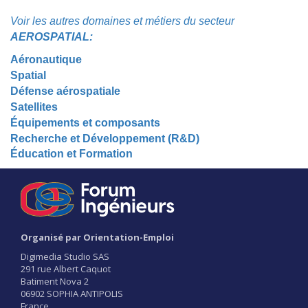
Voir les autres domaines et métiers du secteur
AEROSPATIAL:
Aéronautique
Spatial
Défense aérospatiale
Satellites
Équipements et composants
Recherche et Développement (R&D)
Éducation et Formation
Organisé par Orientation-Emploi
Digimedia Studio SAS
291 rue Albert Caquot
Batiment Nova 2
06902 SOPHIA ANTIPOLIS
France