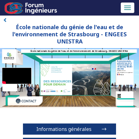
Toggl
naviga
École nationale du génie de l'eau et de
l'environnement de Strasbourg - ENGEES
UNISTRA
École nationale du génie de l'eau et de l'environnement de Strasbourg - ENGEES UNISTRA
École nationale du
génie de l'eau et de
l'environnement de
Strasbourg - ENGEES
UNISTRA
Etablissement
d'enseignement supérieur
France
Informations générales