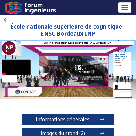
Toggl
naviga
École nationale supérieure de cognitique -
ENSC Bordeaux INP
École nationale supérieure de cognitique - ENSC Bordeaux INP
École nationale
supérieure de
cognitique - ENSC
Bordeaux INP
Ecole d'Ingénieurs
France
INDUSTRIE
Informations générales
Images du stand (2)