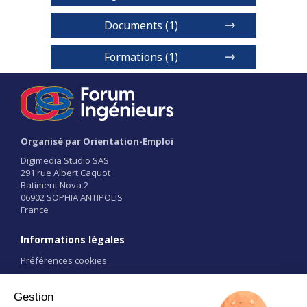
Documents (1)
Plaquette ensc
Formations (1)
Formation d'ingénieur Bac + 5 -
bac général
1 / 2
Niveaux de diplôme
Organisé par Orientation-Emploi
BAC+5
Digimedia Studio SAS
291 rue Albert Caquot
Batiment Nova 2
Voir détails
06902 SOPHIA ANTIPOLIS
France
Informations légales
Préférences cookies
Conditions d'utilisation
CGU