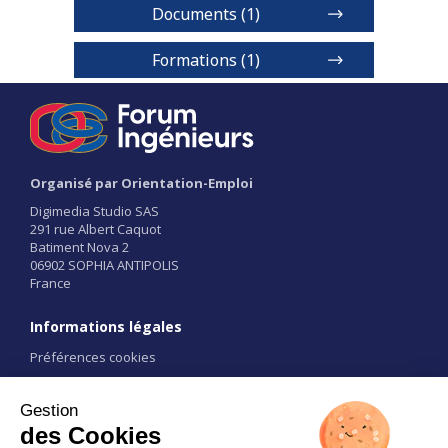
Documents (1)
Plaquette
Formations (1)
Formation d'ingénieur Bac + 5 -
bac général
1 / 2
Niveaux de diplôme
Organisé par Orientation-Emploi
BAC+5
Digimedia Studio SAS
291 rue Albert Caquot
Batiment Nova 2
Voir détails
06902 SOPHIA ANTIPOLIS
France
Informations légales
Préférences cookies
Conditions d'utilisation
CGU