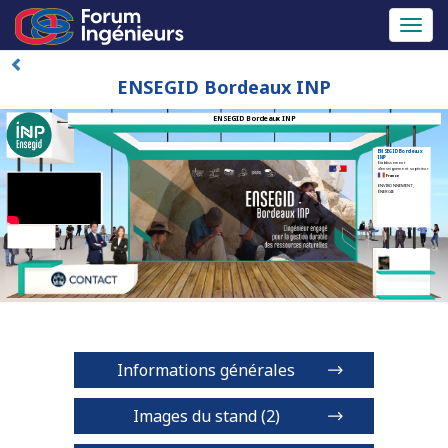
Toggl
naviga
ENSEGID Bordeaux INP
ENSEGID Bordeaux INP
ENSEGID Bordeaux
INP
Etablissement
d'enseignement supérieur
France
ENVIRONNEMENT,
ÉNERGIE
Informations générales
Images du stand (2)