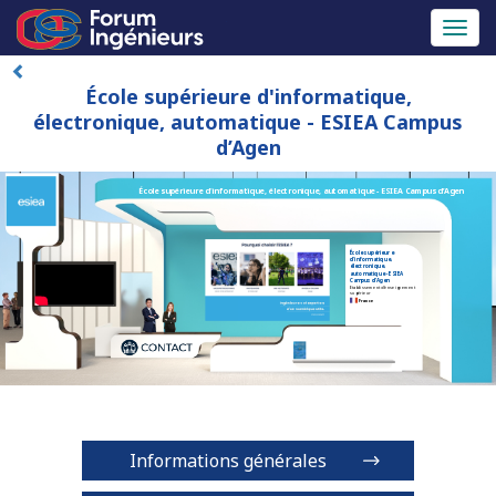
Toggl
naviga
École supérieure d'informatique,
électronique, automatique - ESIEA Campus
d’Agen
École supérieure d'informatique, électronique, automatique - ESIEA Campus d’Agen
École supérieure
d'informatique,
électronique,
automatique - ESIEA
Campus d’Agen
Etablissement d'enseignement
supérieur
France
Informations générales