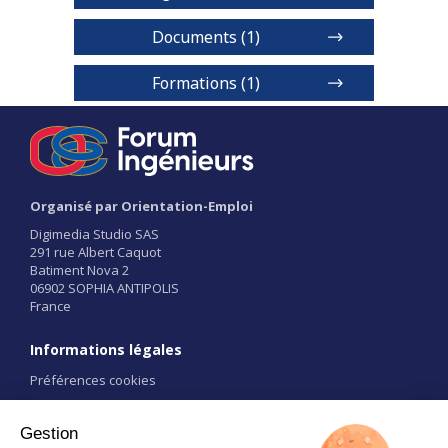
Documents (1)
Documentation
Formations (1)
Formation d'ingénieur Bac + 5 - Bac
Série générale
Niveaux de diplôme
Organisé par Orientation-Emploi
BAC+5
1 / 2
Digimedia Studio SAS
291 rue Albert Caquot
Batiment Nova 2
Voir détails
06902 SOPHIA ANTIPOLIS
France
Informations légales
Préférences cookies
Conditions d'utilisation
CGU