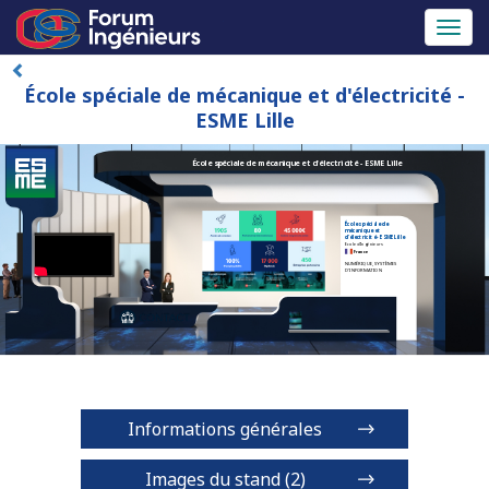
Toggl
naviga
École spéciale de mécanique et d'électricité -
ESME Lille
École spéciale de mécanique et d'électricité - ESME Lille
École spéciale de
mécanique et
d'électricité - ESME Lille
Ecole d'Ingénieurs
France
NUMÉRIQUE, SYSTÈMES
D'INFORMATION
Informations générales
Images du stand (2)