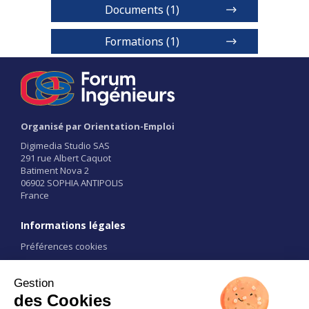
Documents (1)
Estp Troyes
Formations (1)
Diplôme d'Etablissement -
Bachelor Architecture et Ingénierie
Niveaux de diplôme
Organisé par Orientation-Emploi
Diplômes d'université ou d'établissement
1 / 2
Digimedia Studio SAS
291 rue Albert Caquot
Batiment Nova 2
Voir détails
06902 SOPHIA ANTIPOLIS
France
Informations légales
Préférences cookies
Conditions d'utilisation
CGU