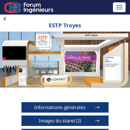
Toggl
naviga
ESTP Troyes
ESTP Troyes
ESTP Troyes
Autres
France
ARCHITECTURE, MODE,
DESIGN, HABITAT
Informations générales
Images du stand (2)