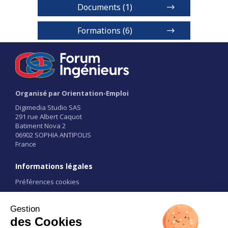
Documents (1)
Au pays de Blaise Pascal, s’épanouissent près de
Formations (6)
50 000 étudiants dont 5 000 internationaux.
BUT - Informatique Parcours : Intégration
d'applications et management du système
d’information
Organisé par Orientation-Emploi
Niveaux de diplôme
1 / 2
Digimedia Studio SAS
BUT
291 rue Albert Caquot
Batiment Nova 2
06902 SOPHIA ANTIPOLIS
Voir détails
France
Informations légales
1 / 6
Préférences cookies
Conditions d'utilisation
CGU