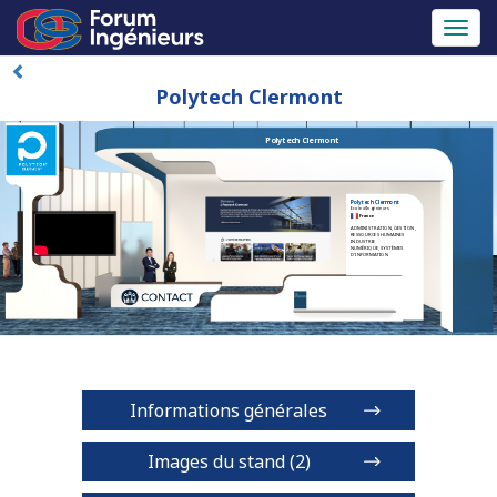
Toggl
naviga
Polytech Clermont
Polytech Clermont
Polytech Clermont
Ecole d'Ingénieurs
France
ADMINISTRATION, GESTION,
RESSOURCES HUMAINES
INDUSTRIE
NUMÉRIQUE, SYSTÈMES
D'INFORMATION
Informations générales
Images du stand (2)