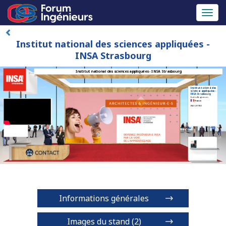
Toggl
naviga
Institut national des sciences appliquées -
INSA Strasbourg
Institut national des sciences appliquées - INSA Strasbourg
Institut national des
sciences appliquées -
INSA Strasbourg
Ecole d'Ingénieurs
France
INDUSTRIE
Informations générales
Images du stand (2)