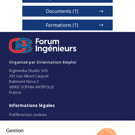
Documents (1)
Plaquette
Formations (1)
Formation d'ingénieur Bac + 5
1 / 2
Niveaux de diplôme
BAC+5
Organisé par Orientation-Emploi
Digimedia Studio SAS
291 rue Albert Caquot
Voir détails
Batiment Nova 2
06902 SOPHIA ANTIPOLIS
France
Informations légales
Préférences cookies
Conditions d'utilisation
CGU