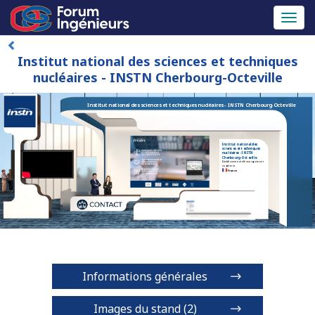
Toggl
naviga
Institut national des sciences et techniques
nucléaires - INSTN Cherbourg-Octeville
Institut national des sciences et techniques nucléaires - INSTN Cherbourg-Octeville
Institut national des
sciences et techniques
nucléaires - INSTN
Cherbourg-Octeville
Etablissement d'enseignement
supérieur
France
Informations générales
Images du stand (2)