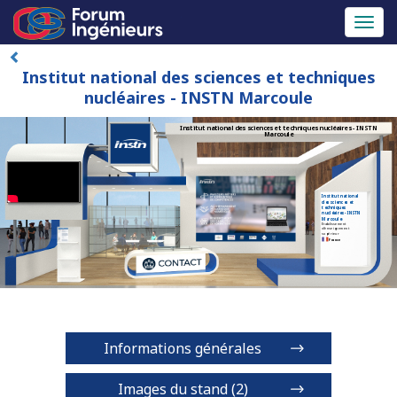
Toggl
naviga
Institut national des sciences et techniques
nucléaires - INSTN Marcoule
Institut national des sciences et techniques nucléaires - INSTN
Marcoule
Institut national
des sciences et
techniques
nucléaires - INSTN
Marcoule
Etablissement
d'enseignement
supérieur
France
Informations générales
Images du stand (2)