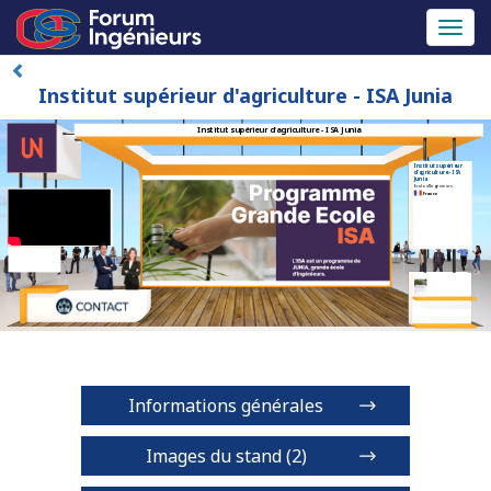
Toggl
naviga
Institut supérieur d'agriculture - ISA Junia
Institut supérieur d'agriculture - ISA Junia
Institut supérieur
d'agriculture - ISA
Junia
Ecole d'Ingénieurs
France
Informations générales
Images du stand (2)