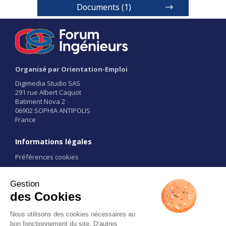
Documents (1)
Ingénieur en alternance en agriculture et
agroalimentaire
Organisé par Orientation-Emploi
1 / 2
Digimedia Studio SAS
291 rue Albert Caquot
Batiment Nova 2
06902 SOPHIA ANTIPOLIS
France
Informations légales
Préférences cookies
Conditions d'utilisation
CGU
Liens