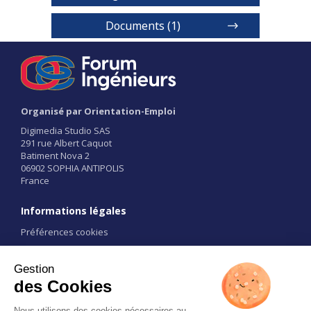
Documents (1)
Brochure ISAE-Supméca
Organisé par Orientation-Emploi
Digimedia Studio SAS
291 rue Albert Caquot
Batiment Nova 2
1 / 2
06902 SOPHIA ANTIPOLIS
France
Informations légales
Préférences cookies
Conditions d'utilisation
CGU
Liens