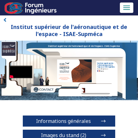
Toggl
naviga
Institut supérieur de l'aéronautique et de
l'espace - ISAE-Supméca
Institut supérieur de l'aéronautique et de l'espace - ISAE-Supméca
Institut supérieur de
l'aéronautique et de
l'espace - ISAE-Supméca
Ecole d'Ingénieurs
France
Informations générales
Images du stand (2)