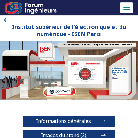
Toggl
naviga
Institut supérieur de l'électronique et du
numérique - ISEN Paris
Institut supérieur de l'électronique et du numérique - ISEN Paris
Institut supérieur
de l'électronique et
du numérique - ISEN
Paris
Ecole d'Ingénieurs
France
Informations générales
Images du stand (2)