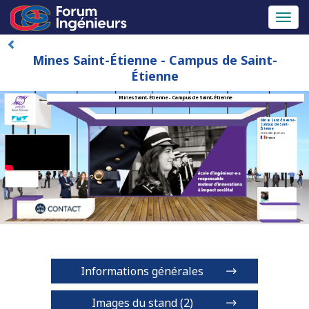
Toggl
naviga
Mines Saint-Étienne - Campus de Saint-
Étienne
Mines Saint-Étienne - Campus de Saint-Étienne
Mines Saint-Étienne -
Campus de Saint-
Étienne
Ecole d'Ingénieurs
France
Informations générales
Images du stand (2)