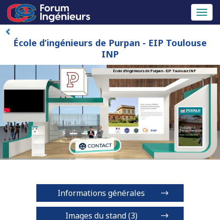
Toggl
naviga
École d’ingénieurs de Purpan - EIP Toulouse
INP
École d’ingénieurs de Purpan - EIP Toulouse INP
Informations générales
Images du stand (3)