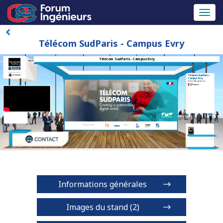
Toggl
naviga
Télécom SudParis - Campus Evry
Télécom SudParis - Campus Evry
Télécom SudParis -
Campus Evry
Ecole d'Ingénieurs
France
Informations générales
Images du stand (2)