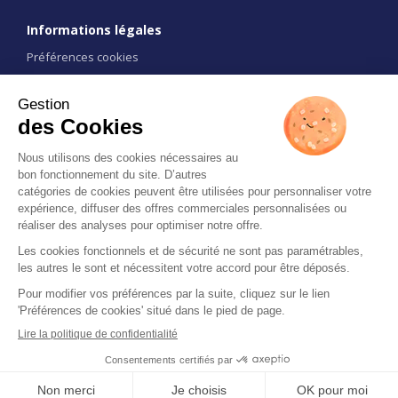
1 / 4
(Amiens)
Informations légales
1 / 3
Préférences cookies
Conditions d'utilisation
CGU
Liens
Contact
Restez informé
All rights reserved 2026 © ExpoPolis -
Mentions légales
1