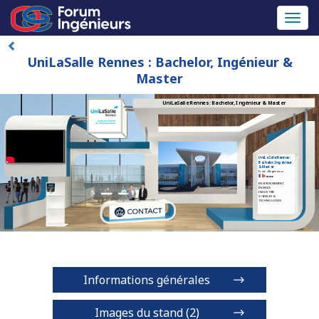
Toggl
naviga
UniLaSalle Rennes : Bachelor, Ingénieur &
Master
UniLaSalle Rennes : Bachelor, Ingénieur & Master
UniLaSalle Rennes :
Bachelor, Ingénieur
& Master
Ecole d'Ingénieurs
France
ENVIRONNEMENT,
ÉNERGIE
INDUSTRIE
SCIENCES &
TECHNOLOGIES
Informations générales
Images du stand (2)