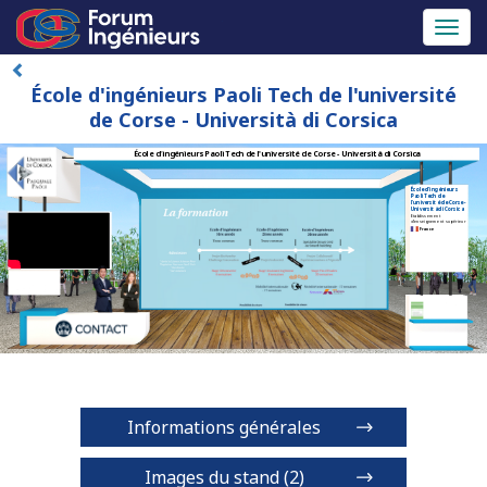
Toggl
naviga
École d'ingénieurs Paoli Tech de l'université
de Corse - Università di Corsica
École d'ingénieurs Paoli Tech de l'université de Corse - Università di Corsica
École d'ingénieurs
Paoli Tech de
l'université de Corse -
Università di Corsica
Etablissement
d'enseignement supérieur
France
Informations générales
Images du stand (2)