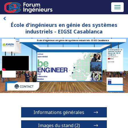
Toggl
naviga
École d'ingénieurs en génie des systèmes
industriels - EIGSI Casablanca
École d'ingénieurs en génie des systèmes industriels - EIGSI Casablanca
École d'ingénieurs en
génie des systèmes
industriels - EIGSI
Casablanca
Ecole d'Ingénieurs
Maroc
INDUSTRIE
Informations générales
Images du stand (2)