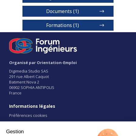
Documents (1)
Demande de documentations
Formations (1)
Formation d'ingénieur Bac + 5 - Bac
Série générale
1 / 2
Niveaux de diplôme
Organisé par Orientation-Emploi
BAC+5
Digimedia Studio SAS
291 rue Albert Caquot
Batiment Nova 2
Voir détails
06902 SOPHIA ANTIPOLIS
France
Informations légales
Préférences cookies
Conditions d'utilisation
CGU