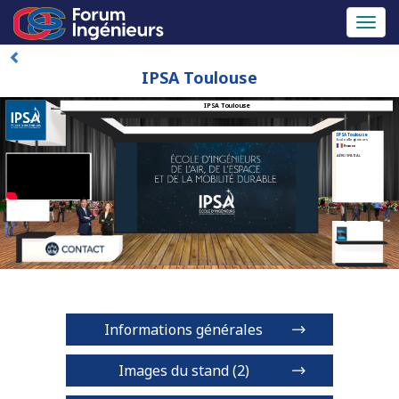
Toggl
naviga
IPSA Toulouse
IPSA Toulouse
IPSA Toulouse
Ecole d'Ingénieurs
France
AÉROSPATIAL
Informations générales
Images du stand (2)