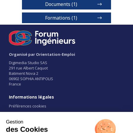
Documents (1)
Cycle ingénieur
Formations (1)
Formation d'ingénieur Bac + 5 - Bac
Série générale
1 / 2
Niveaux de diplôme
Organisé par Orientation-Emploi
BAC+5
Digimedia Studio SAS
291 rue Albert Caquot
Batiment Nova 2
Voir détails
06902 SOPHIA ANTIPOLIS
France
Informations légales
Préférences cookies
Conditions d'utilisation
CGU